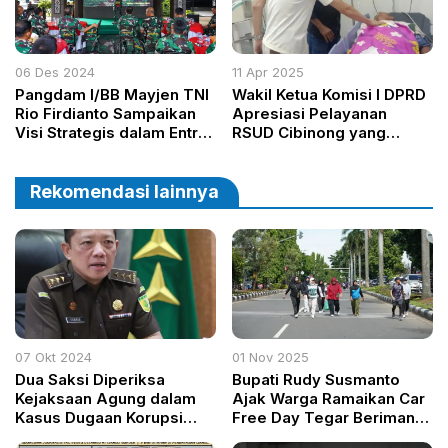
06 Des 2024
11 Apr 2025
Pangdam I/BB Mayjen TNI
Wakil Ketua Komisi I DPRD
Rio Firdianto Sampaikan
Apresiasi Pelayanan
Visi Strategis dalam Entry
RSUD Cibinong yang
Briefing
Ramah dan Higienis
Rekomendasi lainnya
07 Okt 2024
01 Nov 2025
Dua Saksi Diperiksa
Bupati Rudy Susmanto
Kejaksaan Agung dalam
Ajak Warga Ramaikan Car
Kasus Dugaan Korupsi
Free Day Tegar Beriman,
Pembangunan Tol Japek II
Ada Zona Kuliner dan