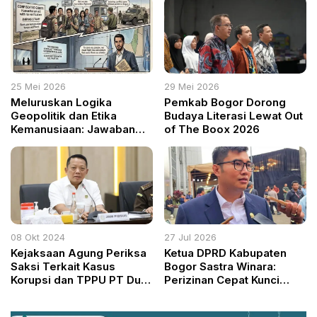
Elevated
Layanan Publik
25 Mei 2026
29 Mei 2026
Meluruskan Logika
Pemkab Bogor Dorong
Geopolitik dan Etika
Budaya Literasi Lewat Out
Kemanusiaan: Jawaban
of The Boox 2026
atas Paradoks Pembelaan
Aktivisme Tanpa
Prosedur
08 Okt 2024
27 Jul 2026
Kejaksaan Agung Periksa
Ketua DPRD Kabupaten
Saksi Terkait Kasus
Bogor Sastra Winara:
Korupsi dan TPPU PT Duta
Perizinan Cepat Kunci
Palma
Tingkatkan PAD di Tengah
Defisit Rp3 Triliun