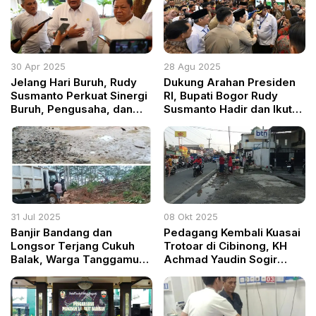
30 Apr 2025
28 Agu 2025
Jelang Hari Buruh, Rudy
Dukung Arahan Presiden
Susmanto Perkuat Sinergi
RI, Bupati Bogor Rudy
Buruh, Pengusaha, dan
Susmanto Hadir dan Ikut
Pemerintah di Kabupaten
Serta dalam Apkasi
Bogor
Otonomi Expo 2025 di
Kabupaten Tangerang
31 Jul 2025
08 Okt 2025
Banjir Bandang dan
Pedagang Kembali Kuasai
Longsor Terjang Cukuh
Trotoar di Cibinong, KH
Balak, Warga Tanggamus
Achmad Yaudin Sogir
Terisolasi dan Butuh
Geram: Jika Satpol PP Tak
Bantuan Mendesak
Mampu, Lebih Baik
Mundur!