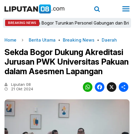
Kapolres Bogor Turunkan Personel Gabungan dan Brimob, Priori
BREAKING NEWS
Home
Berita Utama
•
Breaking News
•
Daerah
Sekda Bogor Dukung Akreditasi
Jurusan PWK Universitas Pakuan
dalam Asesmen Lapangan
Liputan 08
WhatsAp
Faceb
X
21 Okt 2024