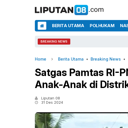
BERITA UTAMA
POLHUKAM
NA
BREAKING NEWS
Home
Berita Utama
•
Breaking News
•
Satgas Pamtas RI-PN
Anak-Anak di Distri
Liputan 08
31 Des 2024