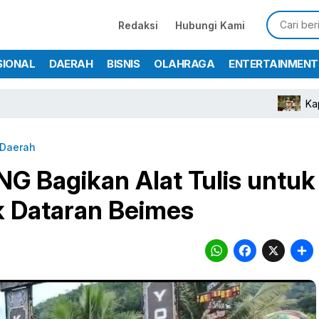
Redaksi
Hubungi Kami
SIONAL
DAERAH
BISNIS
OLAHRAGA
ENTERTAINMENT
Kapolres Bogor 
Daerah
G Bagikan Alat Tulis untuk
k Dataran Beimes
WhatsA
Face
X