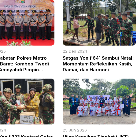
025
22 Des 2024
Jabatan Polres Metro
Satgas Yonif 641 Sambut Natal :
 Barat: Kombes Twedi
Momentum Refleksikan Kasih,
Bennyahdi Pimpin
Damai, dan Harmoni
024
25 Jun 2026
Yonif 323 Kostrad Gelar
Ujian Kenaikan Tingkat (UKT)