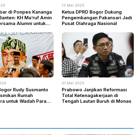
024
13 Mei 2025
bar di Ponpes Kananga
Ketua DPRD Bogor Dukung
anten: KH Ma’ruf Amin
Pengembangan Pakansari Jadi
ersama Alumni untuk
Pusat Olahraga Nasional
ang Perjuangan Ulama
024
01 Mei 2025
Bogor Rudy Susmanto
Prabowo Janjikan Reformasi
esmikan Rumah
Total Ketenagakerjaan di
ra untuk Wadah Para
Tengah Lautan Buruh di Monas
n