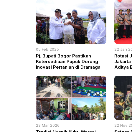
05 Feb 2025
22 Jan 2
Pj. Bupati Bogor Pastikan
Rotasi 
Ketersediaan Pupuk Dorong
Jakarta
Inovasi Pertanian di Dramaga
Aditya 
Sertijab
23 Mar 2026
22 Nov 2
Tradisi Nyanik Kubu Warnai
Satgas 