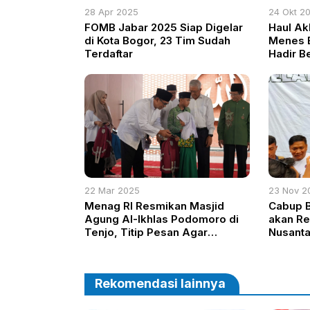
28 Apr 2025
24 Okt 2
FOMB Jabar 2025 Siap Digelar
Haul Ak
di Kota Bogor, 23 Tim Sudah
Menes B
Terdaftar
Hadir B
Mengen
22 Mar 2025
23 Nov 2
Menag RI Resmikan Masjid
Cabup 
Agung Al-Ikhlas Podomoro di
akan R
Tenjo, Titip Pesan Agar
Nusanta
Dimakmurkan
Relawa
Rekomendasi lainnya