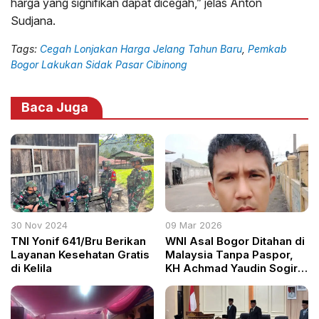
harga yang signifikan dapat dicegah,” jelas Anton
Sudjana.
Tags:
Cegah Lonjakan Harga Jelang Tahun Baru
,
Pemkab
Bogor Lakukan Sidak Pasar Cibinong
Baca Juga
30 Nov 2024
09 Mar 2026
TNI Yonif 641/Bru Berikan
WNI Asal Bogor Ditahan di
Layanan Kesehatan Gratis
Malaysia Tanpa Paspor,
di Kelila
KH Achmad Yaudin Sogir
dan Aktivis Desak
Pemerintah Segera
Bertindak