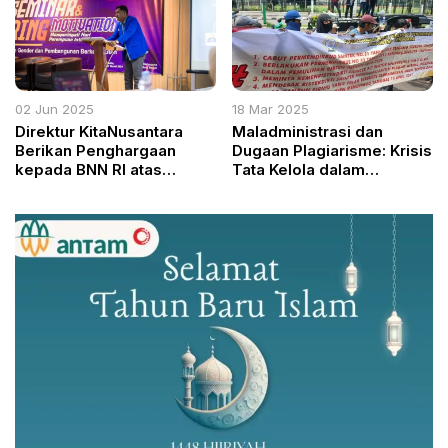
02 Jun 2025
18 Mar 2025
Direktur KitaNusantara
Maladministrasi dan
Berikan Penghargaan
Dugaan Plagiarisme: Krisis
kepada BNN RI atas
Tata Kelola dalam
Penangkapan Narkotika
Pemilihan Rektor
Jenis Sabu Terbesar
Universitas Halu Oleo
dalam Sejarah