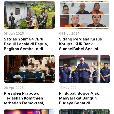
08 Jan 2025
03 Nov 2024
Satgas Yonif 641/Bru
Sidang Perdana Kasus
Peduli Lansia di Papua,
Korupsi KUR Bank
Bagikan Sembako di
SumselBabel Senilai
Kampung Polimo
Rp20,2 Miliar Akan Digelar
di PN Pangkalpinang
08 Apr 2025
12 Nov 2024
Presiden Prabowo
Pj. Bupati Bogor Ajak
Tegaskan Komitmen
Masyarakat Bangun
terhadap Demokrasi,
Budaya Sehat di
Supremasi Sipil, dan
Peringatan Hari Kesehatan
Reformasi TNI
Nasional ke-60