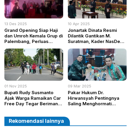
13 Des 2025
10 Apr 2025
Grand Opening Siap Haji
Jonartak Dinata Resmi
dan Umroh Kemala Grup di
Dilantik Gantikan M.
Palembang, Perluas
Suratman, Kader NasDem
Akses Layanan Ibadah
Minta DPRD Tanggamus
yang Legal dan
Jauh dari KKN
Profesional
01 Nov 2025
09 Mar 2025
Bupati Rudy Susmanto
Pakar Hukum Dr.
Ajak Warga Ramaikan Car
Hirwansyah Pentingnya
Free Day Tegar Beriman,
Saling Menghormati
Ada Zona Kuliner dan
antara Pers dan Kepolisian
Layanan Publik
dalam Penegakan Hukum
Rekomendasi lainnya