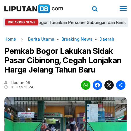
apolres Bogor Turunkan Personel Gabungan dan Brimob, Prioritas
BREAKING NEWS
Home
Berita Utama
•
Breaking News
•
Daerah
Pemkab Bogor Lakukan Sidak
Pasar Cibinong, Cegah Lonjakan
Harga Jelang Tahun Baru
Liputan 08
WhatsAp
Faceb
X
31 Des 2024