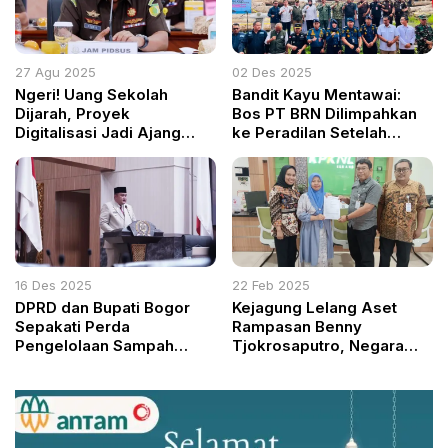
27 Agu 2025
02 Des 2025
Ngeri! Uang Sekolah
Bandit Kayu Mentawai:
Dijarah, Proyek
Bos PT BRN Dilimpahkan
Digitalisasi Jadi Ajang
ke Peradilan Setelah
Bancakan Elit
Aparat Sita Ribuan Batang
Kayu dan Alat Berat
16 Des 2025
22 Feb 2025
DPRD dan Bupati Bogor
Kejagung Lelang Aset
Sepakati Perda
Rampasan Benny
Pengelolaan Sampah
Tjokrosaputro, Negara
Berbasis Desa
Raup Rp600 Juta