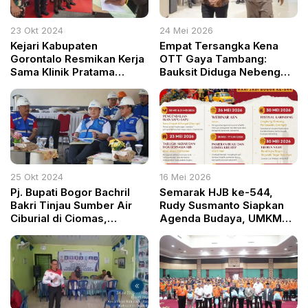
23 Okt 2024
24 Mei 2026
Kejari Kabupaten
Empat Tersangka Kena
Gorontalo Resmikan Kerja
OTT Gaya Tambang:
Sama Klinik Pratama
Bauksit Diduga Nebeng
Adhyaksa dengan BPJS
Surat, Bukan Nebeng Truk!
Kesehatan
25 Okt 2024
16 Mei 2026
Pj. Bupati Bogor Bachril
Semarak HJB ke-544,
Bakri Tinjau Sumber Air
Rudy Susmanto Siapkan
Ciburial di Ciomas,
Agenda Budaya, UMKM
Pastikan Kualitas Air
hingga Pelayanan Publik
Bersih Terjaga
100 Jam