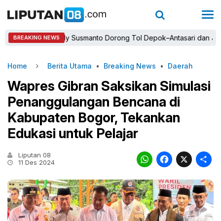
Bupati Rudy Susmanto Dorong Tol Depok–Antasari dan Jalan Tamb
BREAKING NEWS
Home
Berita Utama
•
Breaking News
•
Daerah
Wapres Gibran Saksikan Simulasi
Penanggulangan Bencana di
Kabupaten Bogor, Tekankan
Edukasi untuk Pelajar
Liputan 08
WhatsAp
Faceb
X
11 Des 2024