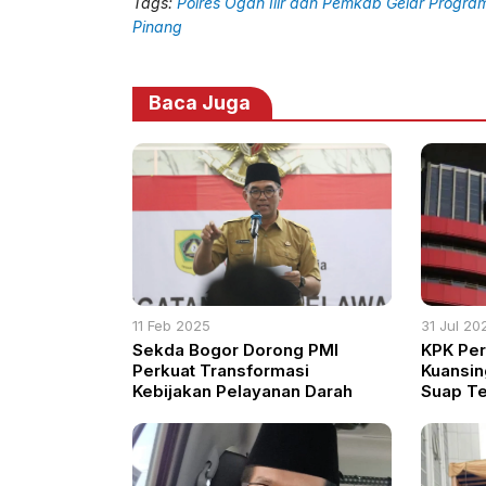
Tags:
Polres Ogan Ilir dan Pemkab Gelar Progra
Pinang
Baca Juga
11 Feb 2025
31 Jul 20
Sekda Bogor Dorong PMI
KPK Peri
Perkuat Transformasi
Kuansin
Kebijakan Pelayanan Darah
Suap Te