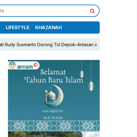
LIFESTYLE
KHAZANAH
to Dorong Tol Depok–Antasari dan Jalan Tambang Demi Pertumbuh
pp
book
Share