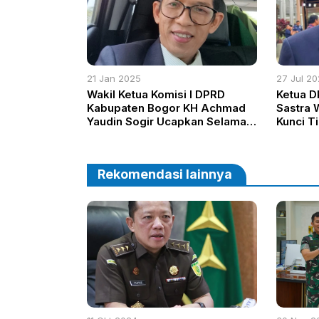
21 Jan 2025
27 Jul 2
Wakil Ketua Komisi I DPRD
Ketua D
Kabupaten Bogor KH Achmad
Sastra 
Yaudin Sogir Ucapkan Selamat
Kunci T
atas Pelantikan Ketua PWI
Tengah D
Kabupaten Bogor Dedy Firdaus
Rekomendasi lainnya