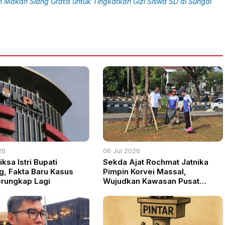
m Makan Siang Gratis untuk Tingkatkan Gizi Siswa SD di Sungai
26
06 Jul 2026
ksa Istri Bupati
Sekda Ajat Rochmat Jatnika
g, Fakta Baru Kasus
Pimpin Korvei Massal,
rungkap Lagi
Wujudkan Kawasan Pusat
Pemerintahan Kabupaten
Bogor Bersih dan Nyaman