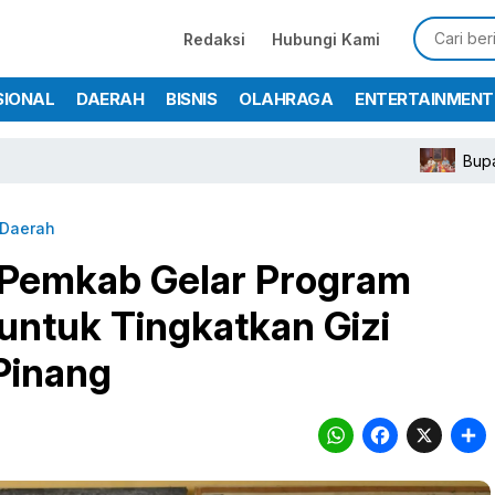
Redaksi
Hubungi Kami
SIONAL
DAERAH
BISNIS
OLAHRAGA
ENTERTAINMENT
Bupati Rudy Susman
Daerah
n Pemkab Gelar Program
untuk Tingkatkan Gizi
Pinang
WhatsA
Face
X