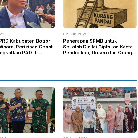
026
02 Jun 2025
PRD Kabupaten Bogor
Penerapan SPMB untuk
Winara: Perizinan Cepat
Sekolah Dinilai Ciptakan Kasta
ingkatkan PAD di
Pendidikan, Dosen dan Orang
efisit Rp3 Triliun
Tua Kritik Tajam Sistem Seleksi
Baru