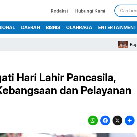
Redaksi
Hubungi Kami
SIONAL
DAERAH
BISNIS
OLAHRAGA
ENTERTAINMENT
Bupati Rudy Sus
ti Hari Lahir Pancasila,
Kebangsaan dan Pelayanan
WhatsA
Face
X