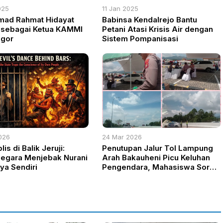
025
11 Jan 2025
ad Rahmat Hidayat
Babinsa Kendalrejo Bantu
h sebagai Ketua KAMMI
Petani Atasi Krisis Air dengan
ogor
Sistem Pompanisasi
026
24 Mar 2026
lis di Balik Jeruji:
Penutupan Jalur Tol Lampung
Negara Menjebak Nurani
Arah Bakauheni Picu Keluhan
ya Sendiri
Pengendara, Mahasiswa Soroti
Peran Polisi