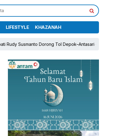
LIFESTYLE
KHAZANAH
manto Dorong Tol Depok–Antasari dan Jalan Tambang Demi Pertum
pp
book
Share