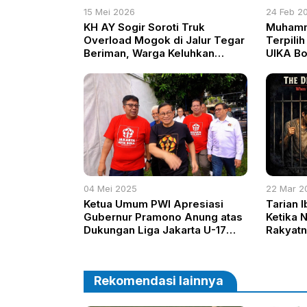
15 Mei 2026
24 Feb 2
KH AY Sogir Soroti Truk
Muhamm
Overload Mogok di Jalur Tegar
Terpili
Beriman, Warga Keluhkan
UIKA B
Macet Parah
04 Mei 2025
22 Mar 2
Ketua Umum PWI Apresiasi
Tarian Ib
Gubernur Pramono Anung atas
Ketika 
Dukungan Liga Jakarta U-17
Rakyatn
Dorong Pembinaan Sepak Bola
Muda
Rekomendasi lainnya