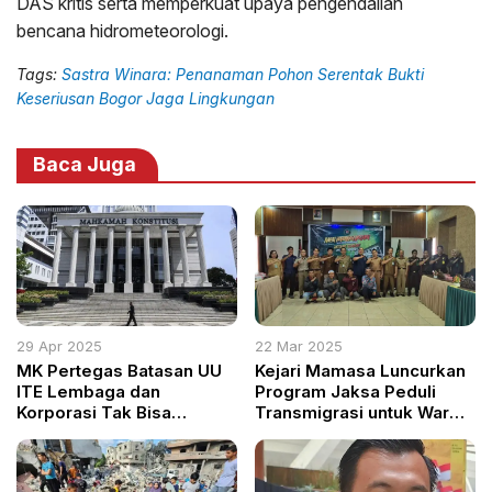
DAS kritis serta memperkuat upaya pengendalian
bencana hidrometeorologi.
Tags:
Sastra Winara: Penanaman Pohon Serentak Bukti
Keseriusan Bogor Jaga Lingkungan
Baca Juga
29 Apr 2025
22 Mar 2025
MK Pertegas Batasan UU
Kejari Mamasa Luncurkan
ITE Lembaga dan
Program Jaksa Peduli
Korporasi Tak Bisa
Transmigrasi untuk Warga
Gunakan Pasal
UPT Rano
Penghinaan