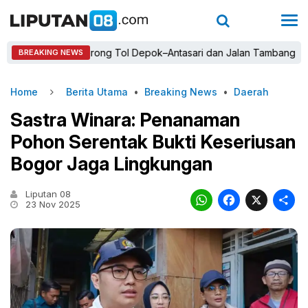
usmanto Dorong Tol Depok–Antasari dan Jalan Tambang Demi Pert
BREAKING NEWS
Home
Berita Utama
•
Breaking News
•
Daerah
Sastra Winara: Penanaman
Pohon Serentak Bukti Keseriusan
Bogor Jaga Lingkungan
Liputan 08
WhatsAp
Faceb
X
23 Nov 2025