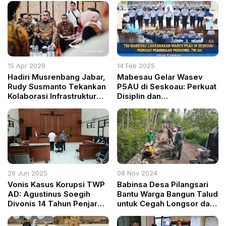
15 Apr 2026
14 Feb 2025
Hadiri Musrenbang Jabar,
Mabesau Gelar Wasev
Rudy Susmanto Tekankan
P5AU di Seskoau: Perkuat
Kolaborasi Infrastruktur
Disiplin dan
dan Pelayanan Dasar
Profesionalisme Personel
TNI AU
26 Jun 2025
08 Nov 2024
Vonis Kasus Korupsi TWP
Babinsa Desa Pilangsari
AD: Agustinus Soegih
Bantu Warga Bangun Talud
Divonis 14 Tahun Penjara,
untuk Cegah Longsor dan
Tafieldi 7 Tahun
Lancarkan Aliran Air