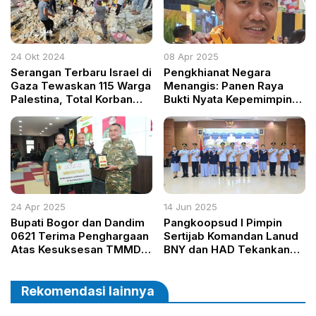
24 Okt 2024
08 Apr 2025
Serangan Terbaru Israel di
Pengkhianat Negara
Gaza Tewaskan 115 Warga
Menangis: Panen Raya
Palestina, Total Korban
Bukti Nyata Kepemimpinan
Jiwa Mencapai 42.718
Presiden Prabowo
24 Apr 2025
14 Jun 2025
Bupati Bogor dan Dandim
Pangkoopsud I Pimpin
0621 Terima Penghargaan
Sertijab Komandan Lanud
Atas Kesuksesan TMMD
BNY dan HAD Tekankan
ke 123 Tahun 2025
Tanggung Jawab dan
Sinergi Daerah
Rekomendasi lainnya