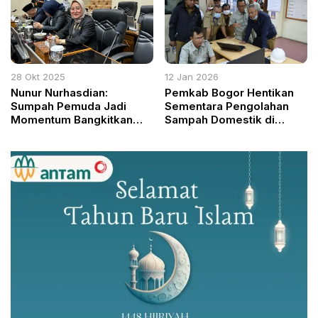
28 Okt 2025
12 Jan 2026
Nunur Nurhasdian:
Pemkab Bogor Hentikan
Sumpah Pemuda Jadi
Sementara Pengolahan
Momentum Bangkitkan
Sampah Domestik di
Peran Perempuan dalam
Cileungsi karena Tidak
Membangun Bangsa
Sesuai Persetujuan
Lingkungan