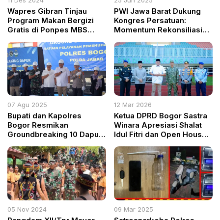
Wapres Gibran Tinjau
PWI Jawa Barat Dukung
Program Makan Bergizi
Kongres Persatuan:
Gratis di Ponpes MBS
Momentum Rekonsiliasi
Kemang, Upaya Turunkan
dan Penguatan Organisasi
Stunting
07 Agu 2025
12 Mar 2026
Bupati dan Kapolres
Ketua DPRD Bogor Sastra
Bogor Resmikan
Winara Apresiasi Shalat
Groundbreaking 10 Dapur
Idul Fitri dan Open House
Gizi Polri, Targetkan 500
Pemkab di Pakansari
Unit pada 2026
05 Nov 2024
09 Mar 2025