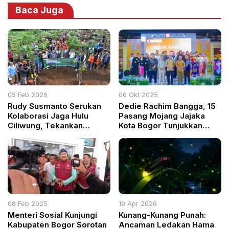
Baca Juga
05 Feb 2026
06 Okt 2025
Rudy Susmanto Serukan
Dedie Rachim Bangga, 15
Kolaborasi Jaga Hulu
Pasang Mojang Jajaka
Ciliwung, Tekankan
Kota Bogor Tunjukkan
Investasi Air untuk Masa
Kreativitas Terbaik
Depan
08 Feb 2025
19 Apr 2026
Menteri Sosial Kunjungi
Kunang-Kunang Punah:
Kabupaten Bogor Sorotan
Ancaman Ledakan Hama