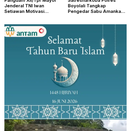
Pangdam XII/Tpr Mayor
Satresnarkoba Polres
Jenderal TNI Iwan
Boyolali Tangkap
Setiawan Motivasi
Pengedar Sabu Amankan
Pemuda di Rumah Singgah
1,35 Gram Barang Bukti
Perbatasan RI-Malaysia,
Berikan Bantuan Sembako
dan Fasilitas Pendidikan