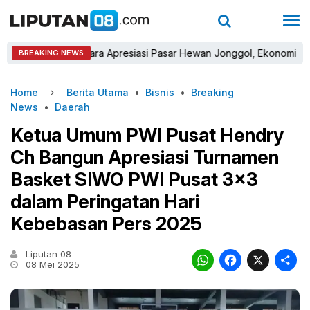
Sastra Winara Apresiasi Pasar Hewan Jonggol, Ekonomi Peternak D
BREAKING NEWS
Home
Berita Utama
•
Bisnis
•
Breaking
News
•
Daerah
Ketua Umum PWI Pusat Hendry
Ch Bangun Apresiasi Turnamen
Basket SIWO PWI Pusat 3×3
dalam Peringatan Hari
Kebebasan Pers 2025
Liputan 08
WhatsAp
Faceb
X
08 Mei 2025