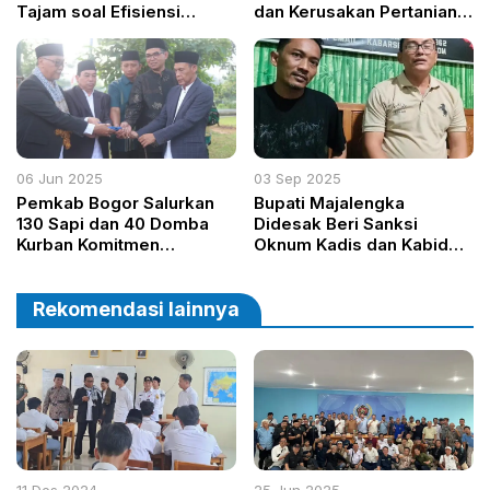
Tajam soal Efisiensi
dan Kerusakan Pertanian
Anggaran Perjalanan
Mengintai
Dinas
06 Jun 2025
03 Sep 2025
Pemkab Bogor Salurkan
Bupati Majalengka
130 Sapi dan 40 Domba
Didesak Beri Sanksi
Kurban Komitmen
Oknum Kadis dan Kabid
Berkelanjutan untuk
yang Diduga Sampaikan
Pesantren dan
Pernyataan Palsu
Masyarakat
Rekomendasi lainnya
11 Des 2024
25 Jun 2025