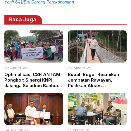
Yonif 641/Bru Dorong Perekonomian
Baca Juga
22 Apr 2026
22 Mar 2025
Optimalisasi CSR ANTAM
Bupati Bogor Resmikan
Pongkor: Sinergi KNPI
Jembatan Rawayan,
Jasinga Salurkan Bantuan
Pulihkan Akses
bagi Korban Banjir dan
Megamendung-Cisarua
Longsor di Desa Pangaur
Pascabanjir Bandang
09 Agu 2025
17 Mar 2025