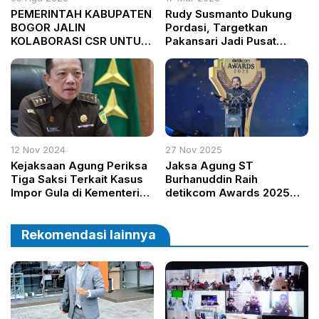
PEMERINTAH KABUPATEN
Rudy Susmanto Dukung
BOGOR JALIN
Pordasi, Targetkan
KOLABORASI CSR UNTUK
Pakansari Jadi Pusat
REVITALISASI TAMAN
Event Equestrian Nasional
PEMUDA KNPI CILEUNGSI
12 Nov 2024
27 Nov 2025
Kejaksaan Agung Periksa
Jaksa Agung ST
Tiga Saksi Terkait Kasus
Burhanuddin Raih
Impor Gula di Kementerian
detikcom Awards 2025
Perdagangan
sebagai Tokoh
Transformasi Penegakan
Hukum
Rekomendasi lainnya