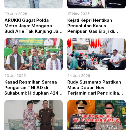
09 Jun 2026
17 Nov 2025
ARUKKI Gugat Polda
Kejati Kepri Hentikan
Metro Jaya: Mengapa
Penuntutan Kasus
Budi Arie Tak Kunjung Jadi
Penipuan Gas Elpiji di
Tersangka Kasus Judi
Batam melalui Restorative
Online?
Justice
23 Jul 2025
24 Jun 2026
Kasad Resmikan Sarana
Rudy Susmanto Pastikan
Pengairan TNI AD di
Masa Depan Novi
Sukabumi: Hidupkan 424
Terjamin dari Pendidikan
Hektar Sawah Tadah
hingga Ekonomi Keluarga
Hujan, Wujudkan
Kedaulatan Pangan Rakyat