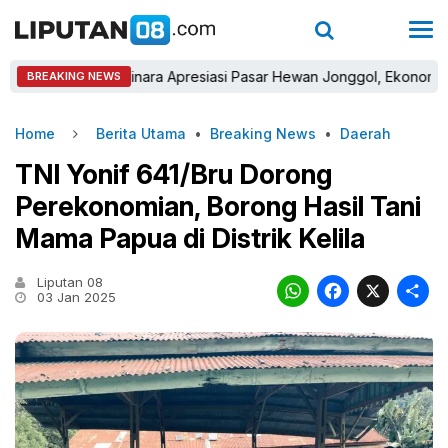
Sastra Winara Apresiasi Pasar Hewan Jonggol, Ekonomi Peternak
BREAKING NEWS
Home
Berita Utama
•
Breaking News
•
Daerah
TNI Yonif 641/Bru Dorong
Perekonomian, Borong Hasil Tani
Mama Papua di Distrik Kelila
Liputan 08
WhatsAp
Faceb
X
03 Jan 2025