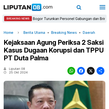
Kapolres Bogor Turunkan Personel Gabungan dan Brimob, Priori
BREAKING NEWS
Home
Berita Utama
•
Breaking News
•
Daerah
Kejaksaan Agung Periksa 2 Saksi
Kasus Dugaan Korupsi dan TPPU
PT Duta Palma
Liputan 08
WhatsAp
Faceb
X
25 Okt 2024