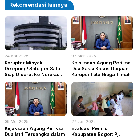
Pesantren Al-Fath
Rekomendasi lainnya
24 Apr 2025
07 Mar 2025
Koruptor Minyak
Kejaksaan Agung Periksa
Dikepung! Satu per Satu
Dua Saksi Kasus Dugaan
Siap Diseret ke Neraka
Korupsi Tata Niaga Timah
Penjara!
09 Mei 2025
27 Jan 2025
Kejaksaan Agung Periksa
Evaluasi Pemilu
Dua Istri Tersangka dalam
Kabupaten Bogor: Pj.