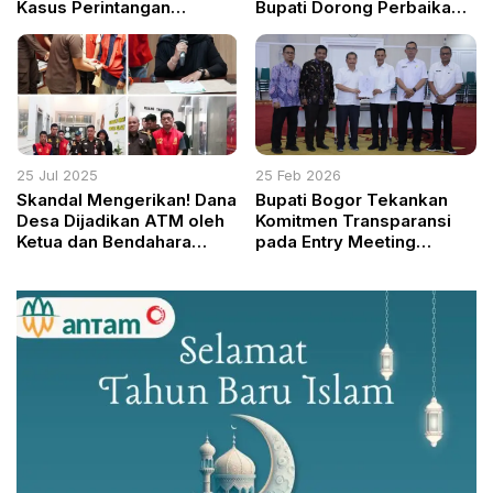
Kasus Perintangan
Bupati Dorong Perbaikan
Penanganan Perkara
Pilkada 2029
Korupsi
25 Jul 2025
25 Feb 2026
Skandal Mengerikan! Dana
Bupati Bogor Tekankan
Desa Dijadikan ATM oleh
Komitmen Transparansi
Ketua dan Bendahara
pada Entry Meeting
Forum Kades, Kejati
Pemeriksaan LKPD 2025
Sumsel OTT di Kantor
oleh BPK Jabar
Camat