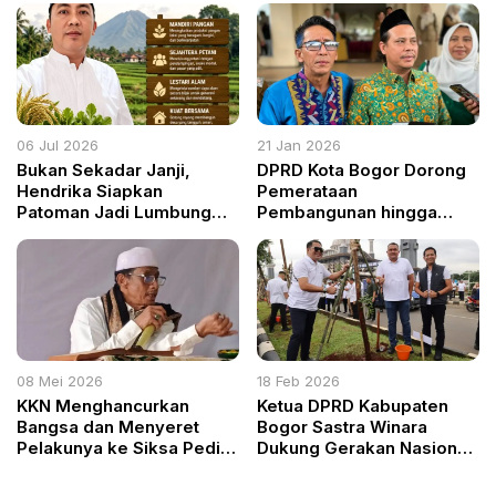
06 Jul 2026
21 Jan 2026
Bukan Sekadar Janji,
DPRD Kota Bogor Dorong
Hendrika Siapkan
Pemerataan
Patoman Jadi Lumbung
Pembangunan hingga
Kedaulatan Pangan
Wilayah Perbatasan Tanah
Sareal
08 Mei 2026
18 Feb 2026
KKN Menghancurkan
Ketua DPRD Kabupaten
Bangsa dan Menyeret
Bogor Sastra Winara
Pelakunya ke Siksa Pedih,
Dukung Gerakan Nasional
Peringatan Keras Buya
ASRI untuk Atasi
Najmi Sudirman dari
Persoalan Sampah