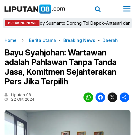
Bupati Rudy Susmanto Dorong Tol Depok–Antasari dan Jalan Ta
BREAKING NEWS
Home
Berita Utama
•
Breaking News
•
Daerah
Bayu Syahjohan: Wartawan
adalah Pahlawan Tanpa Tanda
Jasa, Komitmen Sejahterakan
Pers Jika Terpilih
Liputan 08
WhatsAp
Faceb
X
22 Okt 2024