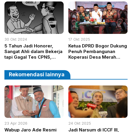
Pilkada 2024
Dibangun Sesuai
Kebutuhan Masyarakat
30 Okt 2024
17 Okt 2025
5 Tahun Jadi Honorer,
Ketua DPRD Bogor Dukung
Sangat Ahli dalam Bekerja
Penuh Pembangunan
tapi Gagal Tes CPNS,
Koperasi Desa Merah
Siapa yang Dungu?
Putih di Parung
Rekomendasi lainnya
23 Apr 2026
24 Okt 2025
Wabup Jaro Ade Resmi
Jadi Narsum di ICCF III,