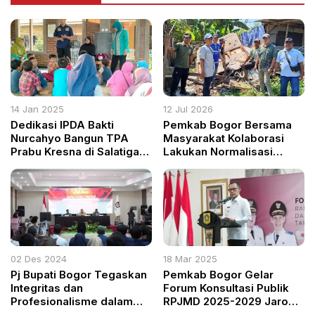
14 Jan 2025
12 Jul 2026
Dedikasi IPDA Bakti
Pemkab Bogor Bersama
Nurcahyo Bangun TPA
Masyarakat Kolaborasi
Prabu Kresna di Salatiga
Lakukan Normalisasi
Demi Generasi
Sungai di Rancabungur
Berkarakter
02 Des 2024
18 Mar 2025
Pj Bupati Bogor Tegaskan
Pemkab Bogor Gelar
Integritas dan
Forum Konsultasi Publik
Profesionalisme dalam
RPJMD 2025-2029 Jaro
Rapat Pleno Rekapitulasi
Ade Bogor Harus