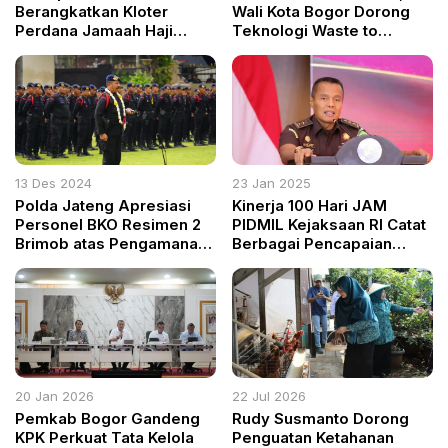
Berangkatkan Kloter
Wali Kota Bogor Dorong
Perdana Jamaah Haji
Teknologi Waste to
Kabupaten Bogor
Energy
13 Des 2024
23 Jan 2025
Polda Jateng Apresiasi
Kinerja 100 Hari JAM
Personel BKO Resimen 2
PIDMIL Kejaksaan RI Catat
Brimob atas Pengamanan
Berbagai Pencapaian
Pilkada Serentak 2024
Strategis
20 Jan 2026
22 Jul 2026
Pemkab Bogor Gandeng
Rudy Susmanto Dorong
KPK Perkuat Tata Kelola
Penguatan Ketahanan