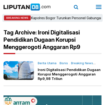
Kapolres Bogor Turunkan Personel Gabungan dan Br
BREAKING NEWS
Tag Archive: Ironi Digitalisasi
Pendidikan Dugaan Korupsi
Menggerogoti Anggaran Rp9
Berita Utama
Bisnis
Breaking News
Daer
.
.
.
Ironi Digitalisasi Pendidikan Dugaan
Korupsi Menggerogoti Anggaran
Rp9,98 Triliun