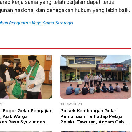
arap kerja sama yang telah berjalan dapat terus
nan nasional dan penegakan hukum yang lebih baik.
has Penguatan Kerja Sama Strategis
025
14 Okt 2024
ti Bogor Gelar Pengajian
Polsek Kembangan Gelar
, Ajak Warga
Pembinaan Terhadap Pelajar
kan Rasa Syukur dan
Pelaku Tawuran, Ancam Cabut
t Belajar
KJP dan Tindak Tegas Pelaku