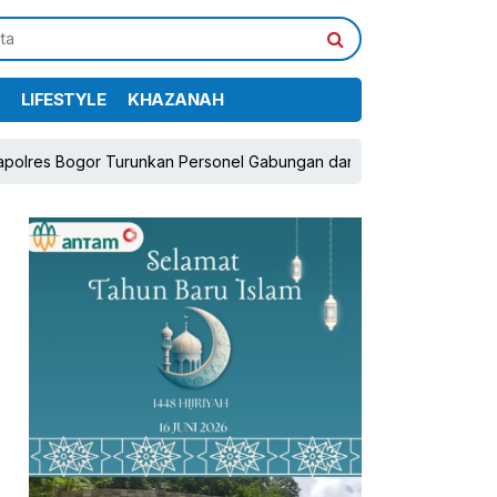
LIFESTYLE
KHAZANAH
r Turunkan Personel Gabungan dan Brimob, Prioritaskan Pengamana
pp
book
Share