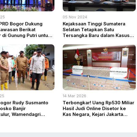
025
05 Nov 2024
DPRD Bogor Dukung
Kejaksaan Tinggi Sumatera
awasan Berikat
Selatan Tetapkan Satu
 di Gunung Putri untuk
Tersangka Baru dalam Kasus
s Narkoba
Dugaan Korupsi Pembangunan
LRT
025
14 Mar 2026
Bogor Rudy Susmanto
Terbongkar! Uang Rp530 Miliar
Posko Banjir
Hasil Judi Online Disetor ke
ulur, Wamendagri
Kas Negara, Kejari Jakarta
 Mitigasi Berjalan
Barat Eksekusi Putusan
Terpidana Oei Hengky Wiryo