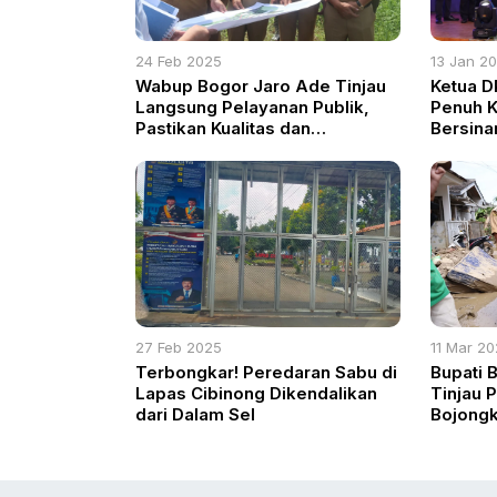
24 Feb 2025
13 Jan 2
Wabup Bogor Jaro Ade Tinjau
Ketua 
Langsung Pelayanan Publik,
Penuh K
Pastikan Kualitas dan
Bersinar
Aksesibilitas Meningkat
Beranta
27 Feb 2025
11 Mar 2
Terbongkar! Peredaran Sabu di
Bupati 
Lapas Cibinong Dikendalikan
Tinjau 
dari Dalam Sel
Bojongk
Pastikan
Optimal