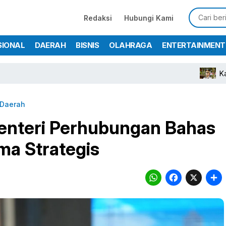
Redaksi
Hubungi Kami
SIONAL
DAERAH
BISNIS
OLAHRAGA
ENTERTAINMENT
Kapolres Bogo
Daerah
enteri Perhubungan Bahas
ma Strategis
WhatsA
Face
X